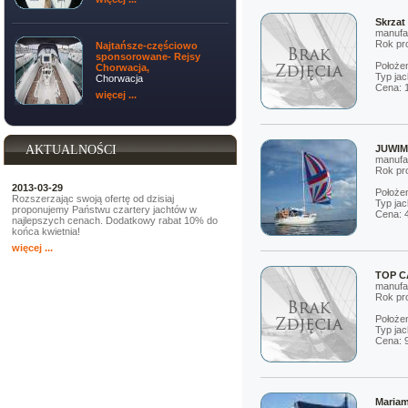
Skrzat
manufa
Rok pro
Najtańsze-częściowo
sponsorowane- Rejsy
Położen
Chorwacja,
Typ jac
Chorwacja
Cena: 
więcej ...
AKTUALNOŚCI
JUWIM
manufa
Rok pro
2013-03-29
Położe
Rozszerzając swoją ofertę od dzisiaj
Typ jac
proponujemy Państwu czartery jachtów w
Cena: 
najlepszych cenach. Dodatkowy rabat 10% do
końca kwietnia!
więcej ...
TOP CA
manufa
Rok pro
Położen
Typ jac
Cena: 
Mariam