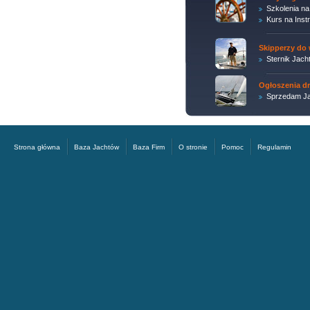
Szkolenia na
Kurs na Inst
Skipperzy do 
Sternik Jach
Ogłoszenia d
Sprzedam Ja
Strona główna
Baza Jachtów
Baza Firm
O stronie
Pomoc
Regulamin