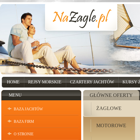
HOME
REJSY MORSKIE
CZARTERY JACHTÓW
KURSY 
GŁÓWNE OFERTY
MENU
ŻAGLOWE
BAZA JACHTÓW
BAZA FIRM
MOTOROWE
O STRONIE