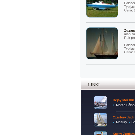
Położe
Typ jac
Cena: 
Zuzan
manufa
Rok pro
Położen
Typ jac
Cena: 
LINKI
Rejsy Morskie
Morze Półno
Czartery Jac
Mazury
Ba
Kursy Żeglars