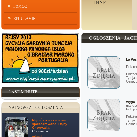
INNE
POMOC
REGULAMIN
OGŁOSZENIA - JAC
La Pas
Rok pro
Położe
Typ jac
Cena: 
LAST MINUTE
Wyga
manufa
NAJNOWSZE OGŁOSZENIA
Rok pro
Położe
Typ jac
Najtańsze-częściowo
Cena: 
sponsorowane- Rejsy
Chorwacja,
Chorwacja
więcej ...