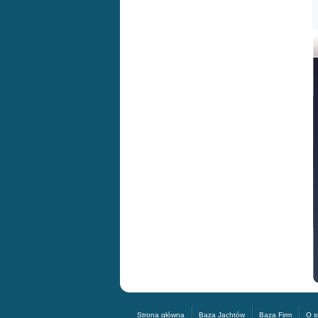
Strona główna
Baza Jachtów
Baza Firm
O s