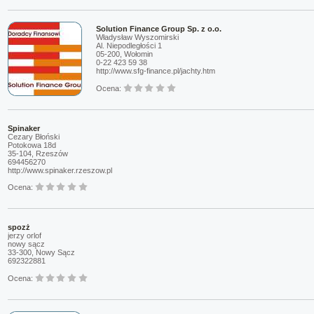
Solution Finance Group Sp. z o.o.
Władysław Wyszomirski
Al. Niepodległości 1
05-200, Wołomin
0-22 423 59 38
http://www.sfg-finance.pl/jachty.htm
Ocena:
Spinaker
Cezary Błoński
Potokowa 18d
35-104, Rzeszów
694456270
http://www.spinaker.rzeszow.pl
Ocena:
spozż
jerzy orlof
nowy sącz
33-300, Nowy Sącz
692322881
Ocena: