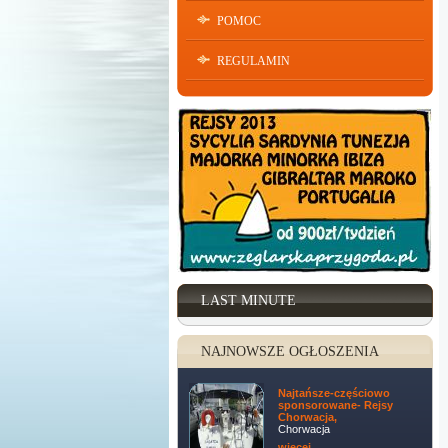
POMOC
REGULAMIN
LAST MINUTE
NAJNOWSZE OGŁOSZENIA
Najtańsze-częściowo
sponsorowane- Rejsy
Chorwacja,
Chorwacja
więcej ...