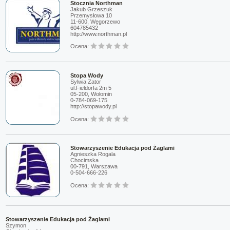
Stocznia Northman
Jakub Grzeszuk
Przemysłowa 10
11-600, Węgorzewo
604785432
http://www.northman.pl
Ocena:
Stopa Wody
Sylwia Zator
ul.Fieldorfa 2m 5
05-200, Wołomin
0-784-069-175
http://stopawody.pl
Ocena:
Stowarzyszenie Edukacja pod Żaglami
Agnieszka Rogala
Chocimska
00-791, Warszawa
0-504-666-226
Ocena:
Stowarzyszenie Edukacja pod Żaglami
Szymon