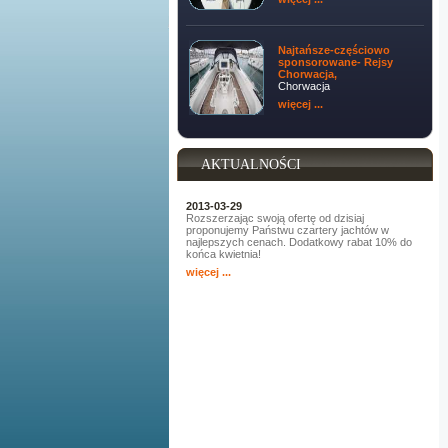
Najtańsze-częściowo
sponsorowane- Rejsy
Chorwacja,
Chorwacja
więcej ...
AKTUALNOŚCI
2013-03-29
Rozszerzając swoją ofertę od dzisiaj
proponujemy Państwu czartery jachtów w
najlepszych cenach. Dodatkowy rabat 10% do
końca kwietnia!
więcej ...