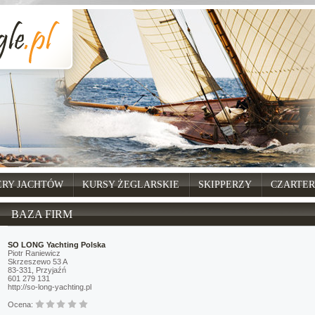
ERY JACHTÓW
KURSY ŻEGLARSKIE
SKIPPERZY
CZARTER
BAZA FIRM
SO LONG Yachting Polska
Piotr Raniewicz
Skrzeszewo 53 A
83-331, Przyjaźń
601 279 131
http://so-long-yachting.pl
Ocena: