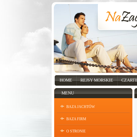
HOME
REJSY MORSKIE
CZART
MENU
BAZA JACHTÓW
BAZA FIRM
O STRONIE