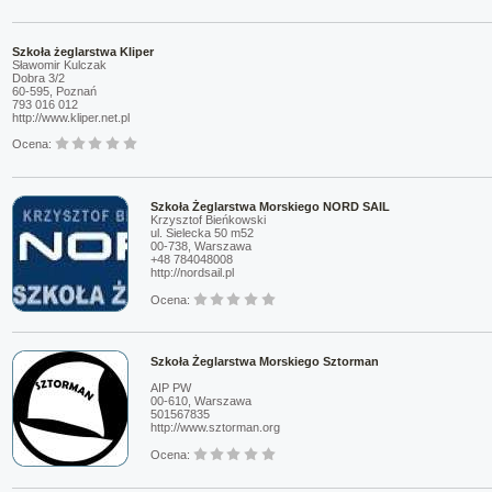
Szkoła żeglarstwa Kliper
Sławomir Kulczak
Dobra 3/2
60-595, Poznań
793 016 012
http://www.kliper.net.pl
Ocena:
Szkoła Żeglarstwa Morskiego NORD SAIL
Krzysztof Bieńkowski
ul. Sielecka 50 m52
00-738, Warszawa
+48 784048008
http://nordsail.pl
Ocena:
Szkoła Żeglarstwa Morskiego Sztorman
AIP PW
00-610, Warszawa
501567835
http://www.sztorman.org
Ocena: