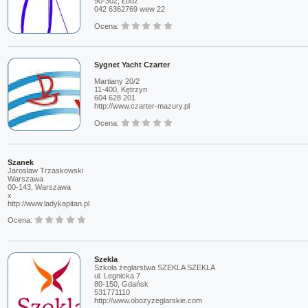
90-302, Łódź
042 6362769 wew 22
Ocena:
Sygnet Yacht Czarter
Martiany 20/2
11-400, Kętrzyn
604 628 201
http://www.czarter-mazury.pl
Ocena:
Szanek
Jarosław Trzaskowski
Warszawa
00-143, Warszawa
x
http://www.ladykapitan.pl
Ocena:
Szekla
Szkoła żeglarstwa SZEKLA SZEKLA
ul. Legnicka 7
80-150, Gdańsk
531771110
http://www.obozyzeglarskie.com