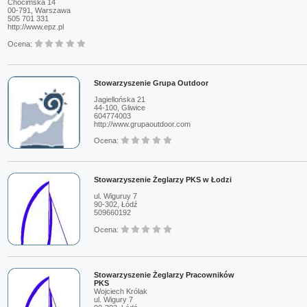
Chocimska 14
00-791, Warszawa
505 701 331
http://www.epz.pl
Ocena:
Stowarzyszenie Grupa Outdoor
Jagiellońska 21
44-100, Gliwice
604774003
http://www.grupaoutdoor.com
Ocena:
Stowarzyszenie Żeglarzy PKS w Łodzi
ul. Wiguruy 7
90-302, Łódź
509660192
Ocena:
Stowarzyszenie Żeglarzy Pracowników
PKS
Wojciech Królak
ul. Wigury 7