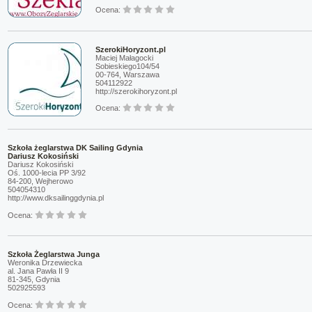
Ocena:
SzerokiHoryzont.pl
Maciej Małagocki
Sobieskiego104/54
00-764, Warszawa
504112922
http://szerokihoryzont.pl
Ocena:
Szkoła żeglarstwa DK Sailing Gdynia
Dariusz Kokosiński
Dariusz Kokosiński
Oś. 1000-lecia PP 3/92
84-200, Wejherowo
504054310
http://www.dksailinggdynia.pl
Ocena:
Szkoła Żeglarstwa Junga
Weronika Drzewiecka
al. Jana Pawła II 9
81-345, Gdynia
502925593
Ocena: