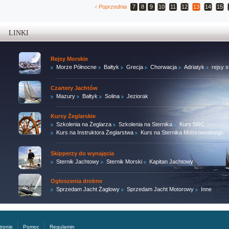
‹ Poprzednia
7
8
9
10
11
12
13
14
15
LINKI
Rejsy Morskie
Morze Północne
Bałtyk
Grecja
Chorwacja
Adriatyk
rejsy 
Czartery Jachtów
Mazury
Bałtyk
Solina
Jeziorak
Kursy Żeglarskie
Szkolenia na Żeglarza
Szkolenia na Sternika
Kurs SRC
Kurs na Instruktora Żeglarstwa
Kurs na Sternika Motorowodnego
Skipperzy do wynajęcia
Sternik Jachtowy
Sternik Morski
Kapitan Jachtowy
Ogłoszenia drobne
Sprzedam Jacht Żaglowy
Sprzedam Jacht Motorowy
Inne
tronie
Pomoc
Regulamin