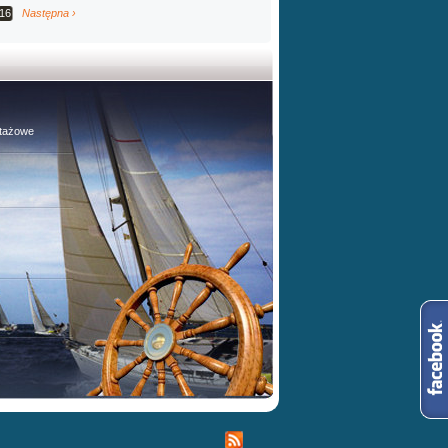
16
Następna ›
stażowe