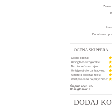
Znane 
P
Znane
Dodatkowe upra
OCENA SKIPPERA
Ocena ogólna:
Umiejętności żeglarskie:
Bezpieczeństwo rejsu:
Umiejętności organizacyjne:
Atmsfera podczas rejsu:
Wart polecenia na przyszłosć:
Średnia ocen
: 2/5
Ilość głosów
: 1
DODAJ KO