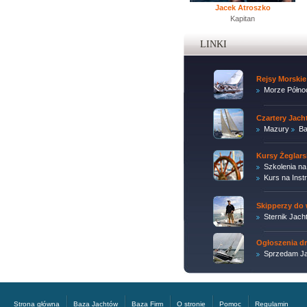
Jacek Atroszko
Kapitan
LINKI
Rejsy Morskie
Morze Półno
Czartery Jac
Mazury
Ba
Kursy Żeglars
Szkolenia na
Kurs na Inst
Skipperzy do 
Sternik Jach
Ogłoszenia d
Sprzedam Ja
Strona główna
Baza Jachtów
Baza Firm
O stronie
Pomoc
Regulamin