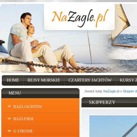
HOME
REJSY MORSKIE
CZARTERY JACHTÓW
KURSY 
Jesteś tutaj:
NaŻagle.pl
»
Skipper 
MENU
SKIPPERZY
BAZA JACHTÓW
BAZA FIRM
O STRONIE