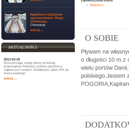
Zamieszczona oferta
Skipperzy
Najtańsze-częściowo
sponsorowane- Rejsy
Chorwacja,
Chorwacja
więcej ...
O SOBIE
AKTUALNOŚCI
Pływam na własny
o długości 10 m.z
2013-03-29
Rozszerzając swoją ofertę od dzisiaj
wielu portów Danii
proponujemy Państwu czartery jachtów w
najlepszych cenach. Dodatkowy rabat 10% do
końca kwietnia!
polskiego.Jestem
więcej ...
POGORIA,Kapita
DODATKOW