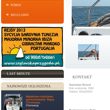
POMOC
REGULAMIN
LAST MINUTE
KONTAKT
Stanislaw Reszel
NAJNOWSZE OGŁOSZENIA
Rok urodzenia: 1954
Telefon: 501620423
Najtańsze-częściowo
sponsorowane- Rejsy
Chorwacja,
Chorwacja
więcej ...