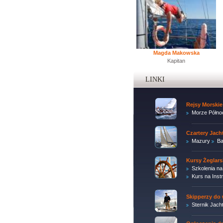
Magda Makowska
Kapitan
LINKI
Rejsy Morskie
Morze Półno
Czartery Jac
Mazury
Ba
Kursy Żeglars
Szkolenia na
Kurs na Inst
Skipperzy do 
Sternik Jach