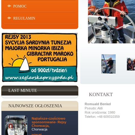
POMOC
REGULAMIN
LAST MINUTE
KONTAKT
Romuald Benkel
NAJNOWSZE OGŁOSZENIA
Pseudo: Aldi
Rok urodzenia: 1980
Telefon: +48 609310359
Najtańsze-częściowo
sponsorowane- Rejsy
Chorwacja,
Chorwacja
więcej ...