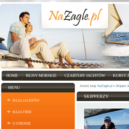
HOME
REJSY MORSKIE
CZARTERY JACHTÓW
KURSY 
Jesteś tutaj:
NaŻagle.pl
»
Skipper 
MENU
SKIPPERZY
BAZA JACHTÓW
BAZA FIRM
O STRONIE