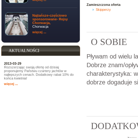
Zamieszczona oferta
Skipperzy
Najtańsze-częściowo
sponsorowane- Rejsy
Chorwacja,
Chorwacja
więcej ...
O SOBIE
AKTUALNOŚCI
Pływam od wielu la
Dobrze znam/opływ
2013-03-29
Rozszerzając swoją ofertę od dzisiaj
proponujemy Państwu czartery jachtów w
charakterystyka: w
najlepszych cenach. Dodatkowy rabat 10% do
końca kwietnia!
dobrze dogaduje si
więcej ...
DODATKOW