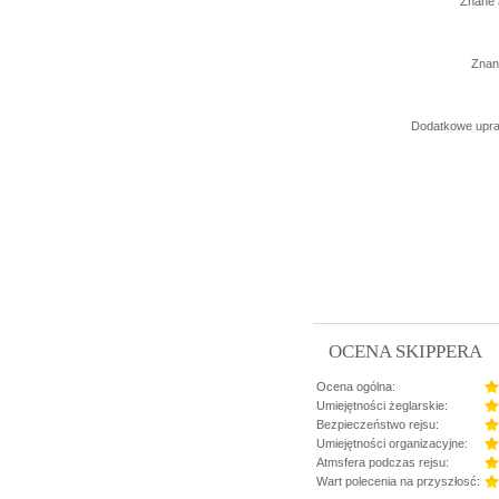
Znane 
Znane
Dodatkowe upra
OCENA SKIPPERA
Ocena ogólna:
Umiejętności żeglarskie:
Bezpieczeństwo rejsu:
Umiejętności organizacyjne:
Atmsfera podczas rejsu:
Wart polecenia na przyszłosć: