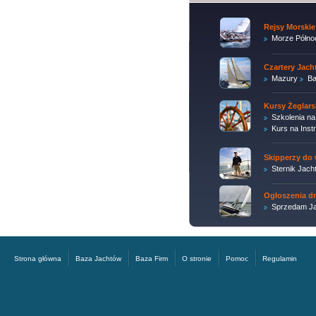
Rejsy Morskie
Morze Półno
Czartery Jac
Mazury
Ba
Kursy Żeglars
Szkolenia na
Kurs na Inst
Skipperzy do 
Sternik Jach
Ogłoszenia d
Sprzedam Ja
Strona główna
Baza Jachtów
Baza Firm
O stronie
Pomoc
Regulamin