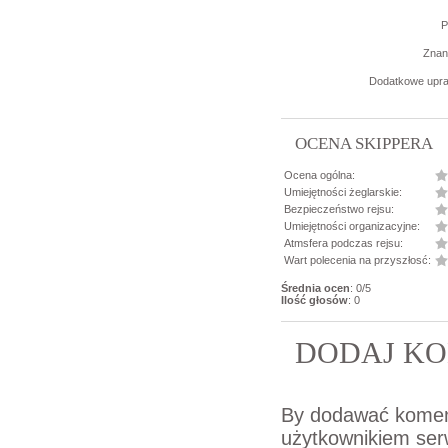
P
Znane
Dodatkowe upra
OCENA SKIPPERA
Ocena ogólna:
Umiejętności żeglarskie:
Bezpieczeństwo rejsu:
Umiejętności organizacyjne:
Atmsfera podczas rejsu:
Wart polecenia na przyszłosć:
Średnia ocen
: 0/5
Ilość głosów
: 0
DODAJ KO
By dodawać komen
użytkownikiem ser