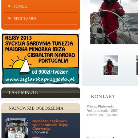
POMOC
REGULAMIN
LAST MINUTE
KONTAKT
Miłosz Platowski
NAJNOWSZE OGŁOSZENIA
Rok urodzenia: 1983
Telefon: 601 944 982
Najtańsze-częściowo
sponsorowane- Rejsy
Chorwacja,
Chorwacja
więcej ...