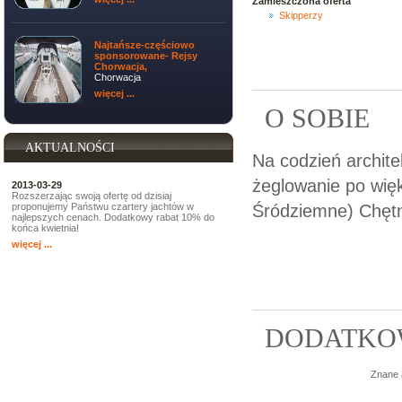
Zamieszczona oferta
Skipperzy
Najtańsze-częściowo
sponsorowane- Rejsy
Chorwacja,
Chorwacja
więcej ...
O SOBIE
AKTUALNOŚCI
Na codzień archite
żeglowanie po wię
2013-03-29
Rozszerzając swoją ofertę od dzisiaj
Śródziemne) Chętn
proponujemy Państwu czartery jachtów w
najlepszych cenach. Dodatkowy rabat 10% do
końca kwietnia!
więcej ...
DODATKOW
Znane 