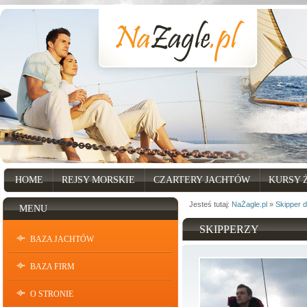
HOME
REJSY MORSKIE
CZARTERY JACHTÓW
KURSY 
Jesteś tutaj:
NaŻagle.pl
»
Skipper 
MENU
SKIPPERZY
BAZA JACHTÓW
BAZA FIRM
O STRONIE