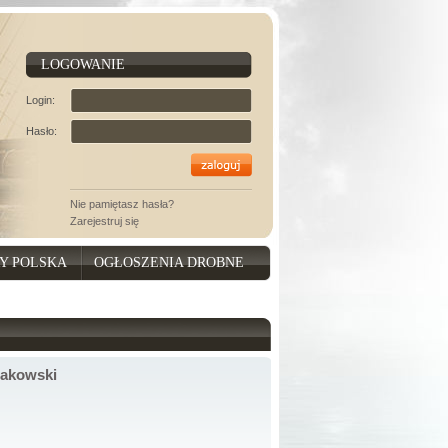
LOGOWANIE
Login:
Hasło:
Nie pamiętasz hasła?
Zarejestruj się
Y POLSKA
OGŁOSZENIA DROBNE
akowski