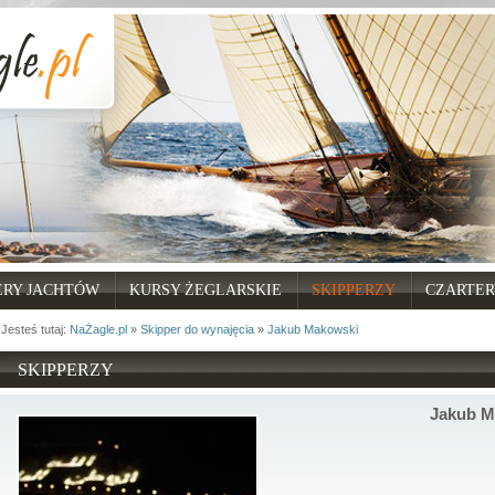
ERY JACHTÓW
KURSY ŻEGLARSKIE
SKIPPERZY
CZARTER
Jesteś tutaj:
NaŻagle.pl
»
Skipper do wynajęcia
»
Jakub Makowski
SKIPPERZY
Jakub M