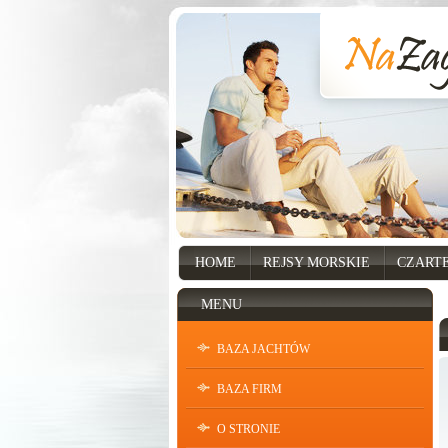
HOME
REJSY MORSKIE
CZART
MENU
BAZA JACHTÓW
BAZA FIRM
O STRONIE