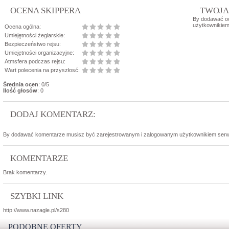
OCENA SKIPPERA
TWOJA
By dodawać o
użytkownikiem
Ocena ogólna:
Umiejętności żeglarskie:
Bezpieczeństwo rejsu:
Umiejętności organizacyjne:
Atmsfera podczas rejsu:
Wart polecenia na przyszłosć:
Średnia ocen
: 0/5
Ilość głosów
: 0
DODAJ KOMENTARZ:
By dodawać komentarze musisz być zarejestrowanym i zalogowanym użytkownikiem serw
KOMENTARZE
Brak komentarzy.
SZYBKI LINK
http://www.nazagle.pl/s280
PODOBNE OFERTY