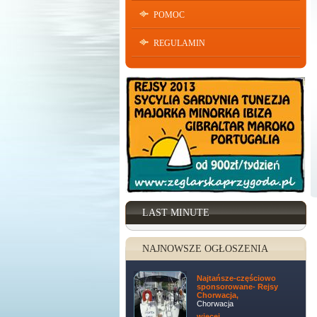
POMOC
REGULAMIN
LAST MINUTE
NAJNOWSZE OGŁOSZENIA
Najtańsze-częściowo
sponsorowane- Rejsy
Chorwacja,
Chorwacja
więcej ...