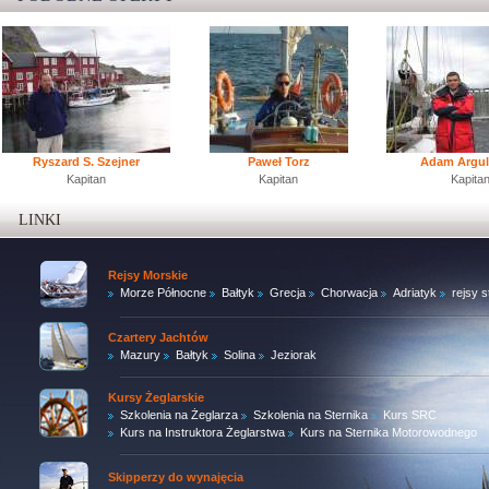
Ryszard S. Szejner
Paweł Torz
Adam Argul
Kapitan
Kapitan
Kapita
LINKI
Rejsy Morskie
Morze Północne
Bałtyk
Grecja
Chorwacja
Adriatyk
rejsy 
Czartery Jachtów
Mazury
Bałtyk
Solina
Jeziorak
Kursy Żeglarskie
Szkolenia na Żeglarza
Szkolenia na Sternika
Kurs SRC
Kurs na Instruktora Żeglarstwa
Kurs na Sternika Motorowodnego
Skipperzy do wynajęcia