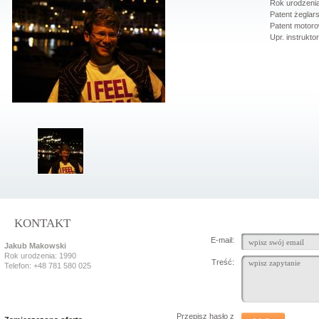
Rok urodzenia
Patent żeglars
Patent motor
Upr. instruktor
KONTAKT
E-mail:
Jakub Makowski
Rok urodzenia: 1990
Treść:
Telefon: +48 781 580 025
Przepisz hasło z