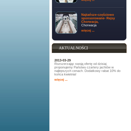
Najtańsze-częściowo
sponsorowane- Rejsy
Chorwacja,
Chorwacja
więcej ...
AKTUALNOŚCI
2013-03-29
Rozszerzając swoją ofertę od dzisiaj
proponujemy Państwu czartery jachtów w
najlepszych cenach. Dodatkowy rabat 10% do
końca kwietnia!
więcej ...