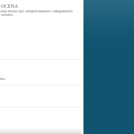
 OCENA
cenę musisz być zarejestrowanym i zalogowanym
 serwisu.
isu.