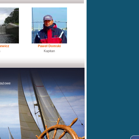
ewicz
Paweł Domski
n
Kapitan
stażowe