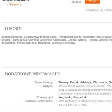
Zamieszczona oferta
obrazka:
Skipperzy
Kontaktując się z nami
O SOBIE
Jestem lekarzem, a żeglarstwo to moja pasja. Przestawiam jachty, prowadzę rejsy z międz
ukulele. Praktyczna znajomość akwenów: Chorwacja, Grecja, Włochy, Francja, Maroko, Po
oceaniczne, Morze Bałtyckie, Hiszpania, Szwecja, Norwegia.
DODATKOWE INFORMACJE:
Znane akweny:
Mazury; Bałtyk; Adriatyk; Chorwacja; Gr
Praktyka:
Wieloletnie doświadczenie oceaniczne, mor
oraz w dowodzeniu międzynarodowymi załog
z dorosłymi w języku polskim lub angielski
Znane języki:
Angielski, Hiszpański
Dodatkowe uprawnienia:
RYA Yachtmaster Offshore (egzamin zdany 
STCW, KPP, SRC, MIŻ