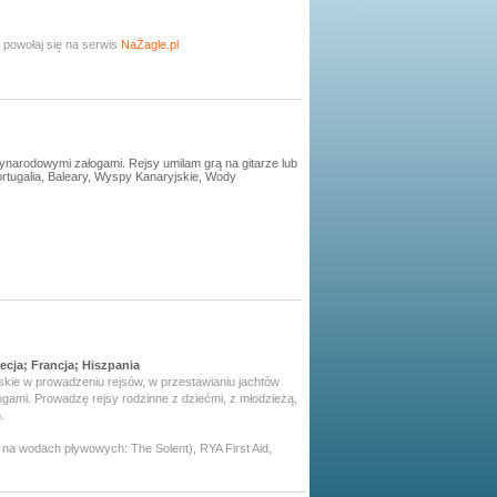
 powołaj się na serwis
NaŻagle.pl
ynarodowymi załogami. Rejsy umilam grą na gitarze lub
rtugalia, Baleary, Wyspy Kanaryjskie, Wody
ecja; Francja; Hiszpania
skie w prowadzeniu rejsów, w przestawianiu jachtów
ami. Prowadzę rejsy rodzinne z dziećmi, z młodzieżą,
m.
na wodach pływowych: The Solent), RYA First Aid,