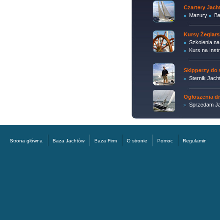
Czartery Jac
Mazury
Ba
Kursy Żeglars
Szkolenia na
Kurs na Inst
Skipperzy do 
Sternik Jach
Ogłoszenia d
Sprzedam Ja
Strona główna
Baza Jachtów
Baza Firm
O stronie
Pomoc
Regulamin