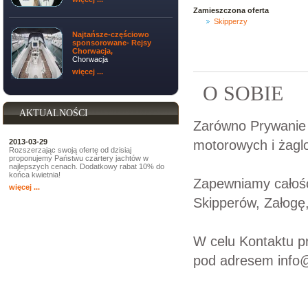
Zamieszczona oferta
Skipperzy
Najtańsze-częściowo
sponsorowane- Rejsy
Chorwacja,
Chorwacja
więcej ...
O SOBIE
AKTUALNOŚCI
Zarówno Prywanie 
motorowych i żagl
2013-03-29
Rozszerzając swoją ofertę od dzisiaj
proponujemy Państwu czartery jachtów w
najlepszych cenach. Dodatkowy rabat 10% do
końca kwietnia!
Zapewniamy całośc
więcej ...
Skipperów, Załogę
W celu Kontaktu pr
pod adresem info@