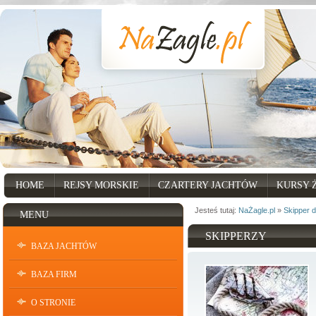
HOME
REJSY MORSKIE
CZARTERY JACHTÓW
KURSY 
Jesteś tutaj:
NaŻagle.pl
»
Skipper 
MENU
SKIPPERZY
BAZA JACHTÓW
BAZA FIRM
O STRONIE