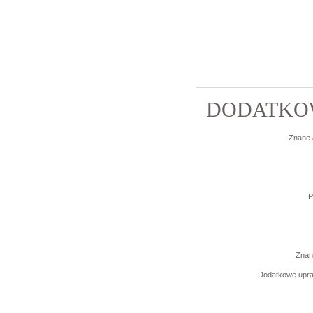
DODATKOW
Znane 
P
Znane
Dodatkowe upra