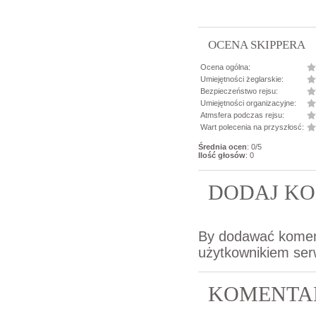
OCENA SKIPPERA
Ocena ogólna:
Umiejętności żeglarskie:
Bezpieczeństwo rejsu:
Umiejętności organizacyjne:
Atmsfera podczas rejsu:
Wart polecenia na przyszłosć:
Średnia ocen
: 0/5
Ilość głosów
: 0
DODAJ KO
By dodawać komen
użytkownikiem ser
KOMENTA