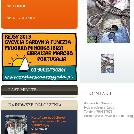
POMOC
REGULAMIN
LAST MINUTE
KONTAKT
Alexander Shaman
NAJNOWSZE OGŁOSZENIA
Rok urodzenia: 1985
Telefon: 790617973
Strona WWW: www.customsailing.
Najtańsze-częściowo
sponsorowane- Rejsy
Chorwacja,
Chorwacja
więcej ...