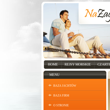
HOME
REJSY MORSKIE
CZART
MENU
BAZA JACHTÓW
BAZA FIRM
O STRONIE