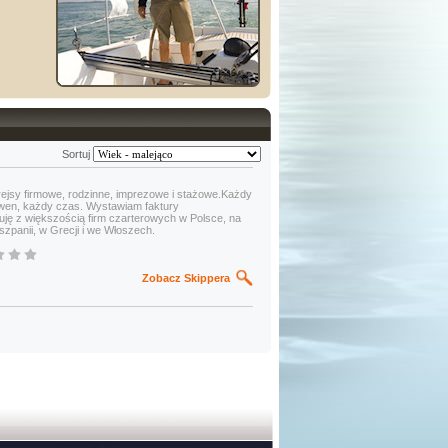
Sortuj
ejsy firmowe, rodzinne, imprezowe i stażowe.Każdy
kwen, każdy czas. Wystawiam faktury
ję z większością firm czarterowych w Polsce, na
szpanii, w Grecji i we Włoszech.
Zobacz Skippera