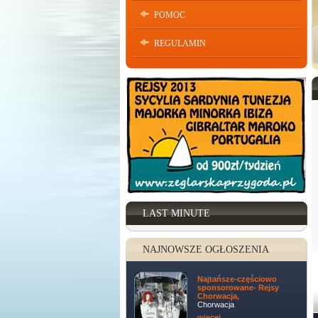
POMOC
REGULAMIN
LAST MINUTE
NAJNOWSZE OGŁOSZENIA
Najtańsze-częściowo
sponsorowane- Rejsy
Chorwacja,
Chorwacja
więcej ...