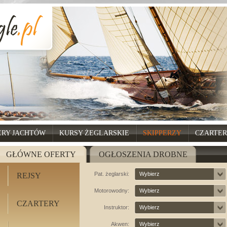
ERY JACHTÓW
KURSY ŻEGLARSKIE
SKIPPERZY
CZARTER
GŁÓWNE OFERTY
OGŁOSZENIA DROBNE
Pat. żeglarski:
Wybierz
REJSY
Motorowodny:
Wybierz
CZARTERY
Instruktor:
Wybierz
Akwen:
Wybierz