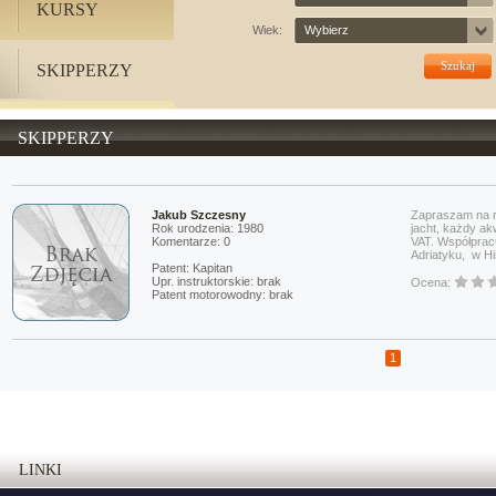
KURSY
Wiek:
Wybierz
SKIPPERZY
SKIPPERZY
Jakub Szczesny
Zapraszam na r
Rok urodzenia: 1980
jacht, każdy a
Komentarze: 0
VAT. Współpracu
Adriatyku, w Hi
Patent: Kapitan
Upr. instruktorskie: brak
Ocena:
Patent motorowodny: brak
1
LINKI