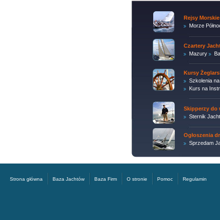
Rejsy Morskie
Morze Półno
Czartery Jac
Mazury
Ba
Kursy Żeglars
Szkolenia na
Kurs na Inst
Skipperzy do 
Sternik Jach
Ogłoszenia d
Sprzedam Ja
Strona główna
Baza Jachtów
Baza Firm
O stronie
Pomoc
Regulamin