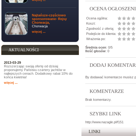
OCENA OGŁOSZEN
Najtańsze-częściowo
Ocena ogólna:
sponsorowane- Rejsy
Chorwacja,
Koszt:
Chorwacja
Zgodność z ofertą:
więcej ...
Podejście do klienta:
Wrażenia po:
Średnia ocen
: 0/5
AKTUALNOŚCI
Ilość głosów
: 0
2013-03-29
DODAJ KOMENTAR
Rozszerzając swoją ofertę od dzisiaj
proponujemy Państwu czartery jachtów w
najlepszych cenach. Dodatkowy rabat 10% do
końca kwietnia!
By dodawać komentarze musisz p
więcej ...
KOMENTARZE
Brak komentarzy.
SZYBKI LINK
http://www.nazagle.pl/f151
LINKI