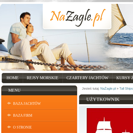
HOME
REJSY MORSKIE
CZARTERY JACHTÓW
KURSY 
Jesteś tutaj:
NaŻagle.pl
»
Tall Ships
MENU
UŻYTKOWNIK
BAZA JACHTÓW
BAZA FIRM
O STRONIE