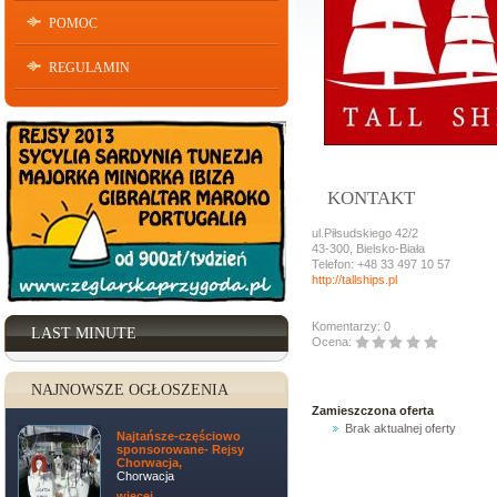
POMOC
REGULAMIN
KONTAKT
ul.Piłsudskiego 42/2
43-300, Bielsko-Biała
Telefon: +48 33 497 10 57
http://tallships.pl
Komentarzy: 0
LAST MINUTE
Ocena:
NAJNOWSZE OGŁOSZENIA
Zamieszczona oferta
Brak aktualnej oferty
Najtańsze-częściowo
sponsorowane- Rejsy
Chorwacja,
Chorwacja
więcej ...