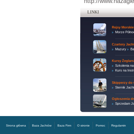
http://www.nazagle
LINKI
Rejsy Morskie
Morze Półno
Czartery Jac
Mazury
Ba
Kursy Żeglars
Szkolenia na
Kurs na Inst
Skipperzy do 
Sternik Jach
Ogłoszenia d
Sprzedam Ja
Strona główna
Baza Jachtów
Baza Firm
O stronie
Pomoc
Regulamin