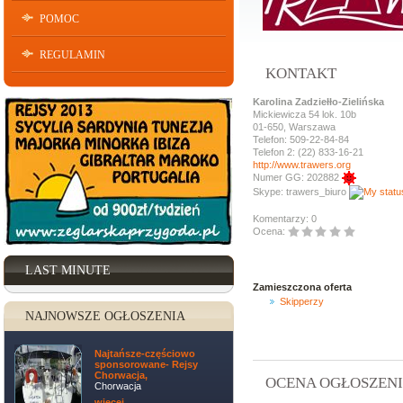
POMOC
REGULAMIN
KONTAKT
Karolina Zadziełło-Zielińska
Mickiewicza 54 lok. 10b
01-650, Warszawa
Telefon: 509-22-84-84
Telefon 2: (22) 833-16-21
http://www.trawers.org
Numer GG: 202882
Skype: trawers_biuro
Komentarzy: 0
Ocena:
LAST MINUTE
Zamieszczona oferta
Skipperzy
NAJNOWSZE OGŁOSZENIA
Najtańsze-częściowo
sponsorowane- Rejsy
Chorwacja,
OCENA OGŁOSZEN
Chorwacja
więcej ...