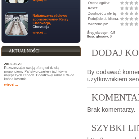
Ocena ogólna:
Koszt:
Zgodność z ofertą:
Najtańsze-częściowo
Podejście do klienta:
sponsorowane- Rejsy
Chorwacja,
Wrażenia po:
Chorwacja
więcej ...
Średnia ocen
: 0/5
Ilość głosów
: 0
DODAJ KO
AKTUALNOŚCI
2013-03-29
Rozszerzając swoją ofertę od dzisiaj
By dodawać komen
proponujemy Państwu czartery jachtów w
najlepszych cenach. Dodatkowy rabat 10% do
użytkownikiem ser
końca kwietnia!
więcej ...
KOMENTA
Brak komentarzy.
SZYBKI L