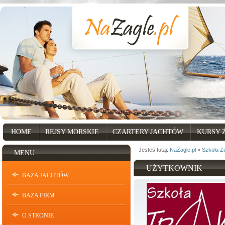
HOME
REJSY MORSKIE
CZARTERY JACHTÓW
KURSY 
Jesteś tutaj:
NaŻagle.pl
»
Szkoła 
MENU
UŻYTKOWNIK
BAZA JACHTÓW
BAZA FIRM
O STRONIE